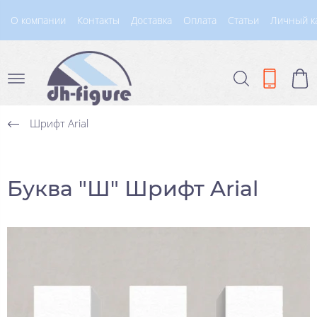
О компании
Контакты
Доставка
Оплата
Статьи
Личный к
Шрифт Arial
Буква "Ш" Шрифт Arial