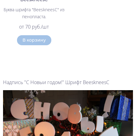
Буква шрифта "BeeskneesC" из
пенопласта.
от 70 руб./шт
В корзину
Надпись "С Новыи годом!" Шрифт BeeskneesC