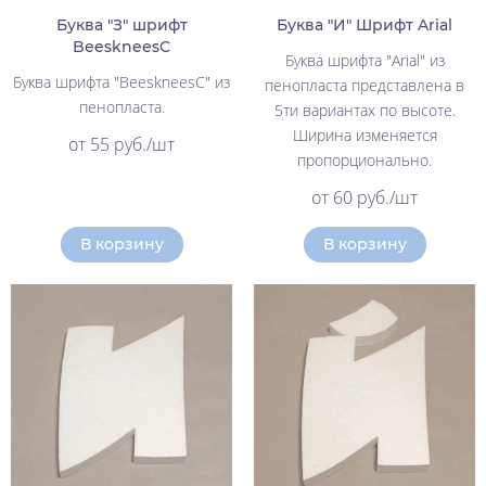
Буква "З" шрифт
Буква "И" Шрифт Arial
BeeskneesC
Буква шрифта "Arial" из
Буква шрифта "BeeskneesC" из
пенопласта представлена в
пенопласта.
5ти вариантах по высоте.
Ширина изменяется
от 55 руб./шт
пропорционально.
от 60 руб./шт
В корзину
В корзину