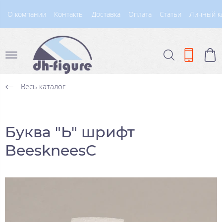
О компании
Контакты
Доставка
Оплата
Статьи
Личный к
Весь каталог
Буква "Ь" шрифт
BeeskneesC