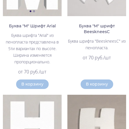
Буква "М" Шрифт Arial
Буква "М" шрифт
BeeskneesC
Буква шрифта "Arial" из
Буква шрифта "BeeskneesC" из
пенопласта представлена в
пенопласта.
5ти вариантах по высоте.
Ширина изменяется
от 70 руб./шт
пропорционально.
от 70 руб./шт
В корзину
В корзину