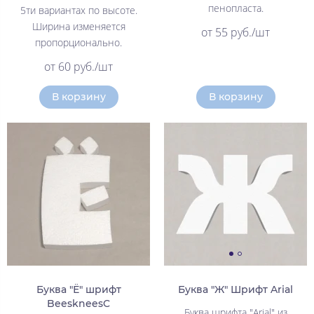
пенопласта.
5ти вариантах по высоте.
Ширина изменяется
от 55 руб./шт
пропорционально.
от 60 руб./шт
В корзину
В корзину
Буква "Ё" шрифт
Буква "Ж" Шрифт Arial
BeeskneesC
Буква шрифта "Arial" из