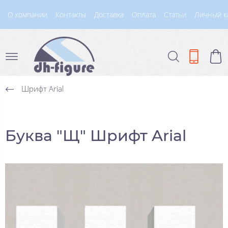
О компании
Контакты
Доставка
Оплата
Статьи
Личный к
Шрифт Arial
Буква "Щ" Шрифт Arial