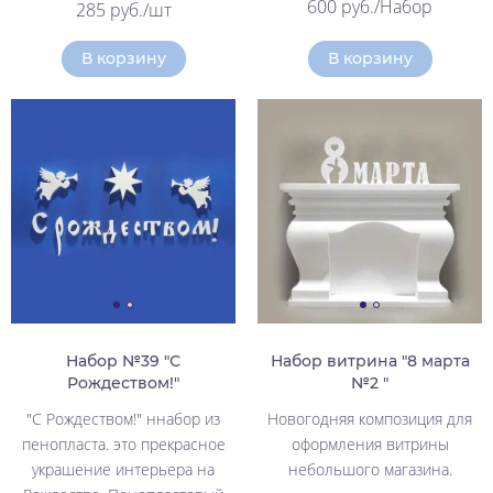
600 руб./Набор
285 руб./шт
В корзину
В корзину
Набор №39 "С
Набор витрина "8 марта
Рождеством!"
№2 "
"С Рождеством!" ннабор из
Новогодняя композиция для
пенопласта. это прекрасное
оформления витрины
украшение интерьера на
небольшого магазина.