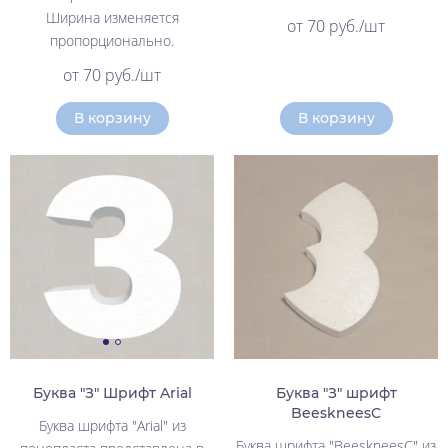
Ширина изменяется
от 70 руб./шт
пропорционально.
от 70 руб./шт
В корзину
В корзину
Буква "З" Шрифт Arial
Буква "З" шрифт
BeeskneesC
Буква шрифта "Arial" из
Буква шрифта "BeeskneesC" из