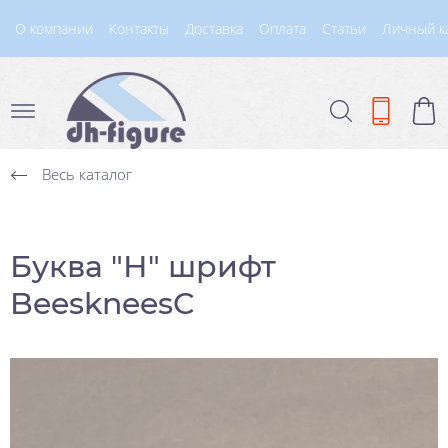
О компании
Контакты
Доставка
Оплата
Статьи
Личный к
Весь каталог
Буква "Н" шрифт
BeeskneesC