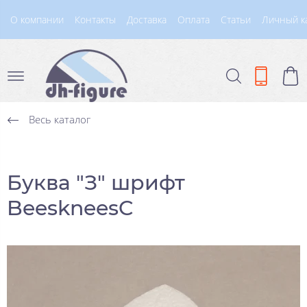
О компании
Контакты
Доставка
Оплата
Статьи
Личный к
Весь каталог
Буква "З" шрифт
BeeskneesC