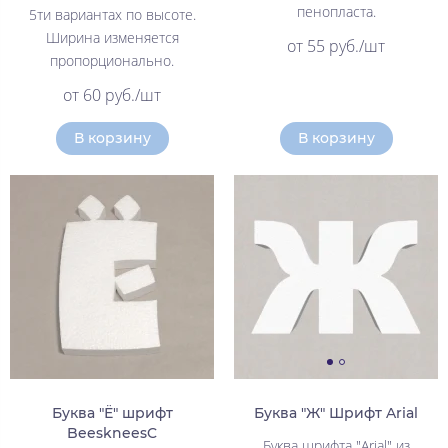
пенопласта.
5ти вариантах по высоте.
Ширина изменяется
от 55 руб./шт
пропорционально.
от 60 руб./шт
В корзину
В корзину
Буква "Ё" шрифт
Буква "Ж" Шрифт Arial
BeeskneesC
Буква шрифта "Arial" из