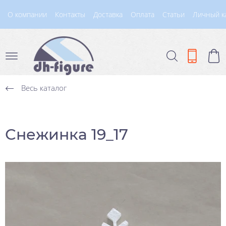
О компании
Контакты
Доставка
Оплата
Статьи
Личный к
Весь каталог
Снежинка 19_17