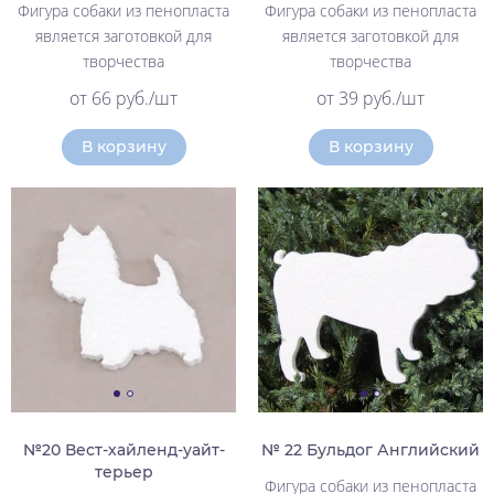
Фигура собаки из пенопласта
Фигура собаки из пенопласта
является заготовкой для
является заготовкой для
творчества
творчества
от 66 руб./шт
от 39 руб./шт
В корзину
В корзину
№20 Вест-хайленд-уайт-
№ 22 Бульдог Английский
терьер
Фигура собаки из пенопласта