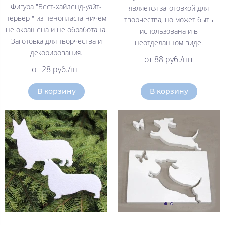
Фигура "Вест-хайленд-уайт-
является заготовкой для
терьер " из пенопласта ничем
творчества, но может быть
не окрашена и не обработана.
использована и в
Заготовка для творчества и
неотделанном виде.
декорирования.
от 88 руб./шт
от 28 руб./шт
В корзину
В корзину