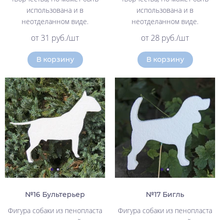
использована и в
использована и в
неотделанном виде.
неотделанном виде.
от 31 руб./шт
от 28 руб./шт
В корзину
В корзину
№16 Бультерьер
№17 Бигль
Фигура собаки из пенопласта
Фигура собаки из пенопласта