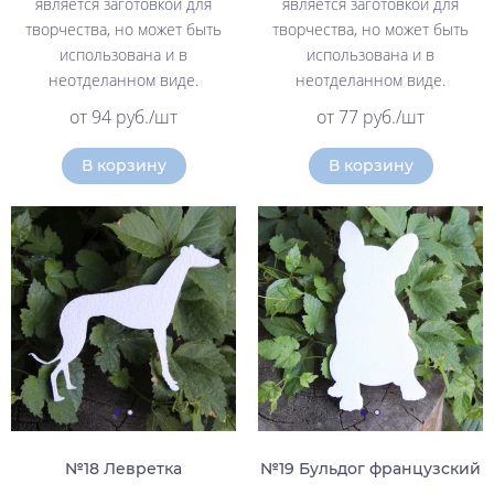
является заготовкой для
является заготовкой для
творчества, но может быть
творчества, но может быть
использована и в
использована и в
неотделанном виде.
неотделанном виде.
от 94 руб./шт
от 77 руб./шт
В корзину
В корзину
№18 Левретка
№19 Бульдог французский