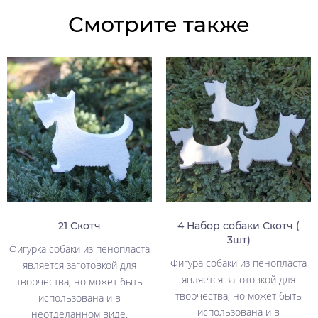
Смотрите также
21 Скотч
4 Набор собаки Скотч (
3шт)
Фигурка собаки из пенопласта
Фигура собаки из пенопласта
является заготовкой для
является заготовкой для
творчества, но может быть
творчества, но может быть
использована и в
использована и в
неотделанном виде.