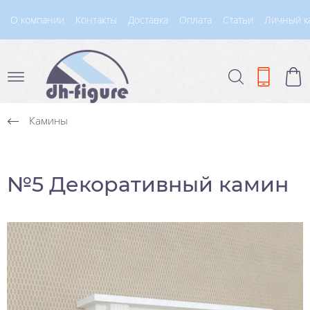
О компании
Контакты
Доставка
Оплата
Статьи
Личный к
Камины
№5 Декоративный камин