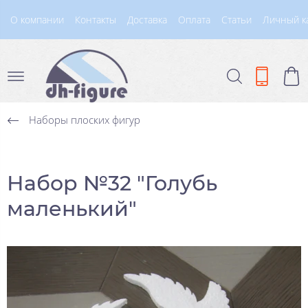
О компании
Контакты
Доставка
Оплата
Статьи
Личный к
Наборы плоских фигур
Набор №32 "Голубь
маленький"