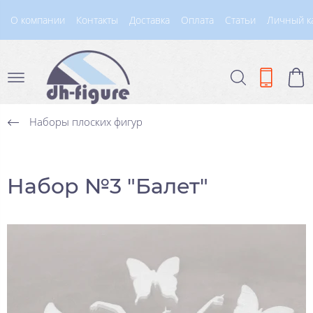
О компании
Контакты
Доставка
Оплата
Статьи
Личный к
Наборы плоских фигур
Набор №3 "Балет"