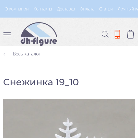
О компании
Контакты
Доставка
Оплата
Статьи
Личный к
Весь каталог
Снежинка 19_10