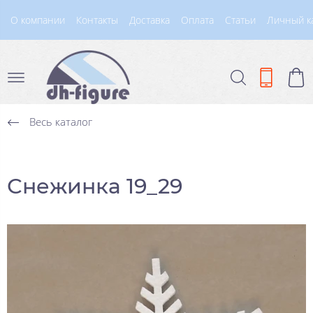
О компании
Контакты
Доставка
Оплата
Статьи
Личный к
Весь каталог
Снежинка 19_29